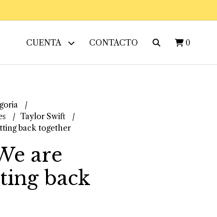
CUENTA
CONTACTO
0
goria
es
Taylor Swift
ting back together
We are
ting back