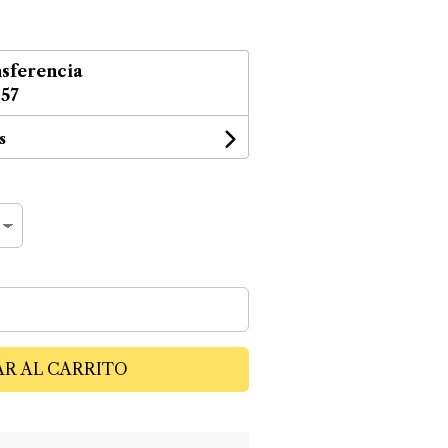
sferencia
,57
s
R AL CARRITO