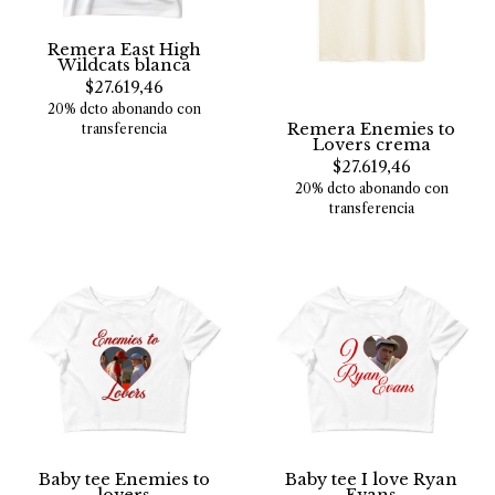
Remera East High
Wildcats blanca
$27.619,46
20% dcto abonando con
Remera Enemies to
transferencia
Lovers crema
$27.619,46
20% dcto abonando con
transferencia
Baby tee Enemies to
Baby tee I love Ryan
lovers
Evans