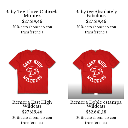
Baby Tee I love Gabriela
Baby tee Absolutely
Montez
Fabulous
$27.619,46
$27.619,46
20% dcto abonando con
20% dcto abonando con
transferencia
transferencia
Remera East High
Remera Doble estampa
Wildcats
Wildcats
$27.619,46
$32.641,18
20% dcto abonando con
20% dcto abonando con
transferencia
transferencia