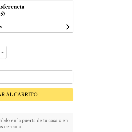
sferencia
,57
s
R AL CARRITO
ilo en la puerta de tu casa o en
ás cercana