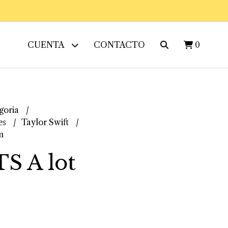
CUENTA
CONTACTO
0
goria
es
Taylor Swift
n
S A lot