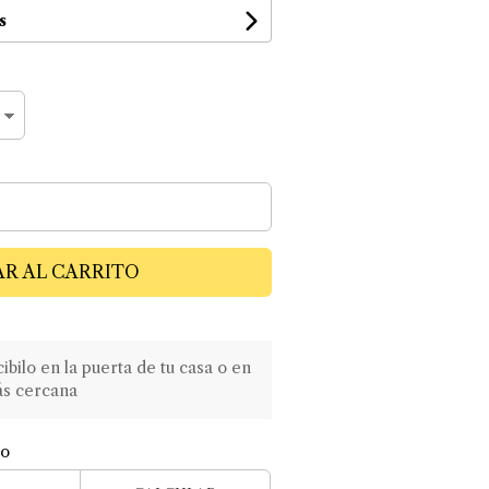
s
R AL CARRITO
ilo en la puerta de tu casa o en
ás cercana
ío