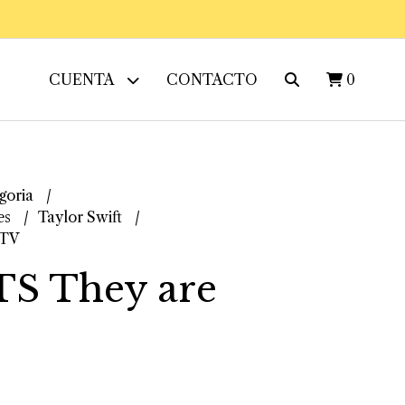
CUENTA
CONTACTO
0
goria
es
Taylor Swift
 TV
TS They are