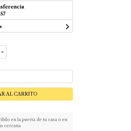
sferencia
,57
s
R AL CARRITO
ilo en la puerta de tu casa o en
ás cercana